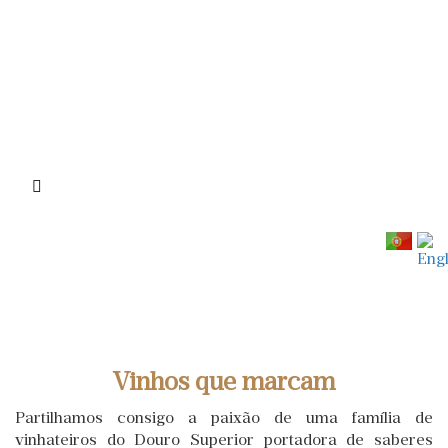
Passar
para
o
conteúdo
principal
Vinhos que marcam
Partilhamos consigo a paixão de uma família de
vinhateiros do Douro Superior portadora de saberes